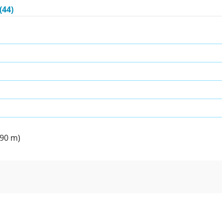
(44)
90 m)