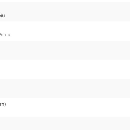
biu
Sibiu
 m)