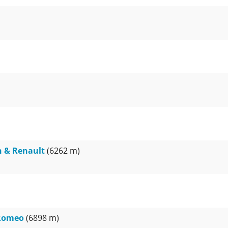
n & Renault
(6262 m)
 Romeo
(6898 m)