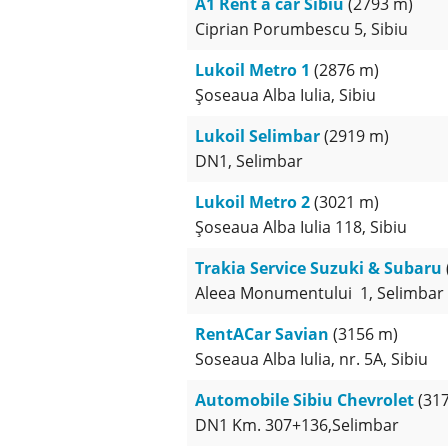
A1 Rent a car Sibiu
(2793 m)
Ciprian Porumbescu 5, Sibiu
Lukoil Metro 1
(2876 m)
Șoseaua Alba Iulia, Sibiu
Lukoil Selimbar
(2919 m)
DN1, Selimbar
Lukoil Metro 2
(3021 m)
Șoseaua Alba Iulia 118, Sibiu
Trakia Service Suzuki & Subaru
Aleea Monumentului 1, Selimbar
RentACar Savian
(3156 m)
Soseaua Alba Iulia, nr. 5A, Sibiu
Automobile Sibiu Chevrolet
(31
DN1 Km. 307+136,Selimbar