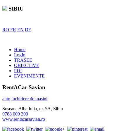
SIBIU
RO
FR
EN
DE
Home
LogIn
TRASEE
OBIECTIVE
PDI
EVENIMENTE
RentACar Savian
auto
inchiriere de masini
Soseaua Alba Iulia, nr. 5A, Sibiu
0788 000 300
www.rentacarsavian.ro