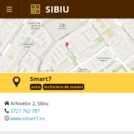
SIBIU
Smart7
auto
inchiriere de masini
Arhivelor 2, Sibiu
0727 762 787
www.smart7.ro