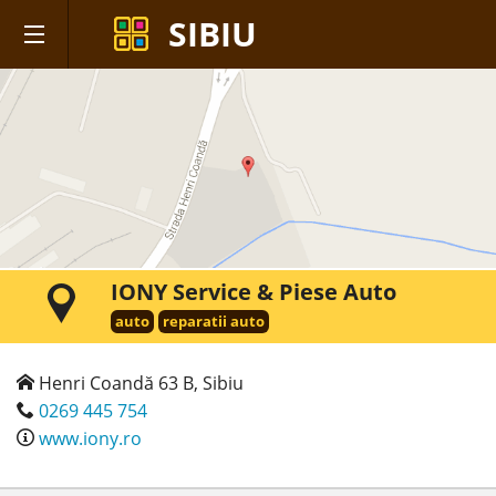
SIBIU
IONY Service & Piese Auto
auto
reparatii auto
Henri Coandă 63 B, Sibiu
0269 445 754
www.iony.ro