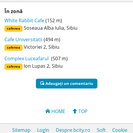
În zonă
White Rabbit Cafe
(152 m)
Soseaua Alba Iulia, Sibiu
cafenea
Cafe Universitatii
(494 m)
Victoriei 2, Sibiu
cafenea
Complex Luceafarul
(507 m)
Ion Lupas 2, Sibiu
cafenea
Adaugaţi un comentariu
HOME
TOP
Sitemap
LogIn
Despre bcity.ro
Soft
Cookie