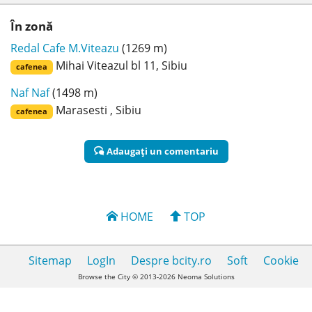
În zonă
Redal Cafe M.Viteazu
(1269 m)
Mihai Viteazul bl 11, Sibiu
cafenea
Naf Naf
(1498 m)
Marasesti , Sibiu
cafenea
Adaugaţi un comentariu
HOME
TOP
Sitemap
LogIn
Despre bcity.ro
Soft
Cookie
Browse the City © 2013-2026 Neoma Solutions