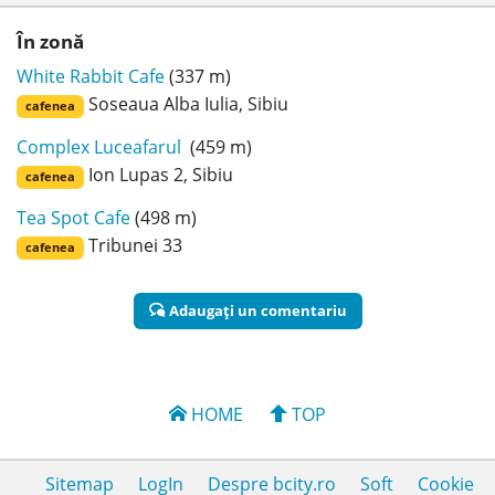
În zonă
White Rabbit Cafe
(337 m)
Soseaua Alba Iulia, Sibiu
cafenea
Complex Luceafarul
(459 m)
Ion Lupas 2, Sibiu
cafenea
Tea Spot Cafe
(498 m)
Tribunei 33
cafenea
Adaugaţi un comentariu
HOME
TOP
Sitemap
LogIn
Despre bcity.ro
Soft
Cookie