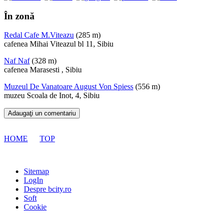
În zonă
Redal Cafe M.Viteazu
(285 m)
cafenea
Mihai Viteazul bl 11, Sibiu
Naf Naf
(328 m)
cafenea
Marasesti , Sibiu
Muzeul De Vanatoare August Von Spiess
(556 m)
muzeu
Scoala de Inot, 4, Sibiu
Adaugaţi un comentariu
HOME
TOP
Sitemap
LogIn
Despre bcity.ro
Soft
Cookie