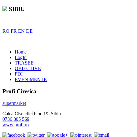
SIBIU
RO
FR
EN
DE
Home
LogIn
TRASEE
OBIECTIVE
PDI
EVENIMENTE
Profi Ciresica
supermarket
Calea Cisnadiei bloc 19, Sibiu
0736 805 569
www.profi.ro