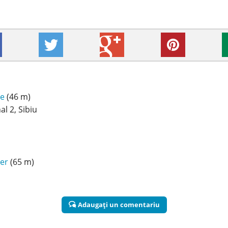
ie
(46 m)
l 2, Sibiu
ger
(65 m)
Adaugaţi un comentariu